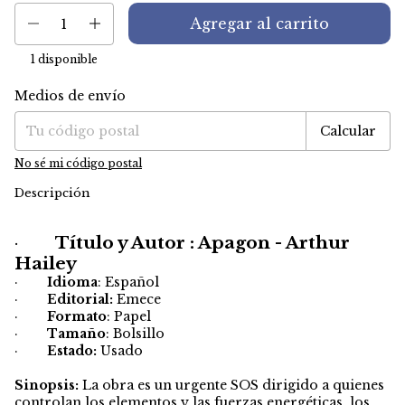
1
disponible
Medios de envío
Entregas para el CP:
Cambiar CP
Calcular
No sé mi código postal
Descripción
·
Título y Autor : Apagon - Arthur
Hailey
·
Idioma
: Español
·
Editorial:
Emece
·
Formato
: Papel
·
Tamaño
: Bolsillo
·
Estado:
Usado
Sinopsis:
La obra es un urgente SOS dirigido a quienes
controlan los elementos y las fuerzas energéticas, los