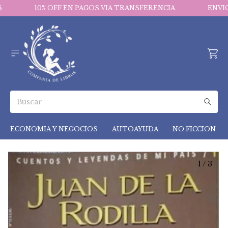
10% OFF EN PAGOS VIA TRANSFERENCIA
ENVIOS 
ECONOMIA Y NEGOCIOS
AUTOAYUDA
NO FICCION
1
/
3