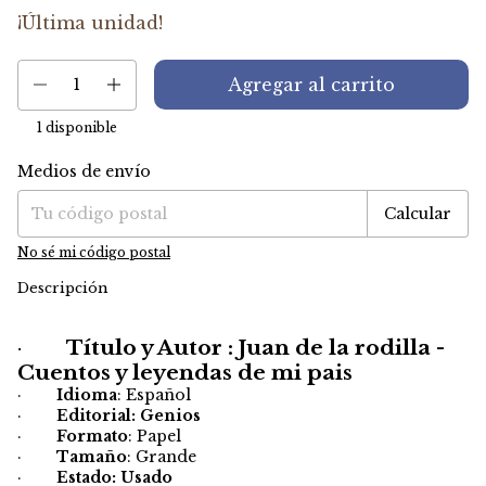
¡Última unidad!
1
disponible
Medios de envío
Entregas para el CP:
Cambiar CP
Calcular
No sé mi código postal
Descripción
·
Título y Autor : Juan de la rodilla -
Cuentos y leyendas de mi pais
·
Idioma
: Español
·
Editorial: Genios
·
Formato
: Papel
·
Tamaño
: Grande
·
Estado: Usado