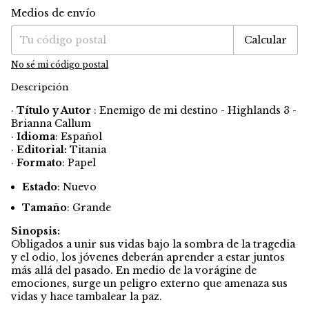
Medios de envío
Entregas para el CP:
Cambiar CP
Calcular
No sé mi código postal
Descripción
·
Título y Autor
: Enemigo de mi destino - Highlands 3 -
Brianna Callum
·
Idioma
: Español
·
Editorial:
Titania
·
Formato
: Papel
Estado
: Nuevo
Tamaño
: Grande
Sinopsis:
Obligados a unir sus vidas bajo la sombra de la tragedia
y el odio, los jóvenes deberán aprender a estar juntos
más allá del pasado. En medio de la vorágine de
emociones, surge un peligro externo que amenaza sus
vidas y hace tambalear la paz.