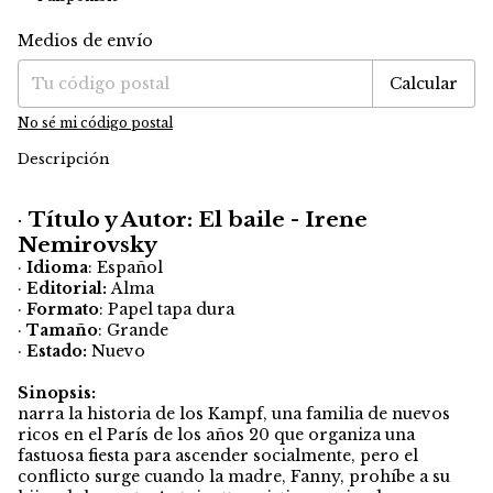
Medios de envío
Entregas para el CP:
Cambiar CP
Calcular
No sé mi código postal
Descripción
·
Título y Autor: El baile - Irene
Nemirovsky
·
Idioma
: Español
·
Editorial:
Alma
·
Formato
: Papel tapa dura
·
Tamaño
: Grande
·
Estado:
Nuevo
Sinopsis:
narra la historia de los Kampf, una familia de nuevos
ricos en el París de los años 20 que organiza una
fastuosa fiesta para ascender socialmente, pero el
conflicto surge cuando la madre, Fanny, prohíbe a su