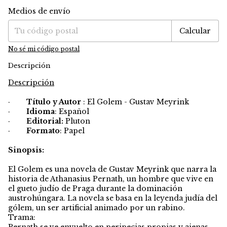
Medios de envío
Entregas para el CP:
Cambiar CP
Calcular
No sé mi código postal
Descripción
Descripción
·
Título y Autor
: El Golem - Gustav Meyrink
·
Idioma
: Español
·
Editorial:
Pluton
·
Formato
: Papel
Sinopsis:
El Golem es una novela de Gustav Meyrink que narra la
historia de Athanasius Pernath, un hombre que vive en
el gueto judío de Praga durante la dominación
austrohúngara. La novela se basa en la leyenda judía del
gólem, un ser artificial animado por un rabino.
Trama:
Pernath se ve envuelto en peripecias propias y ajenas.