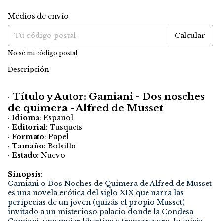
Medios de envío
Entregas para el CP:
Cambiar CP
Calcular
No sé mi código postal
Descripción
·
Título y Autor: Gamiani - Dos nosches
de quimera - Alfred de Musset
·
Idioma
: Español
·
Editorial:
Tusquets
·
Formato
: Papel
·
Tamaño
: Bolsillo
·
Estado:
Nuevo
Sinopsis:
Gamiani o Dos Noches de Quimera de Alfred de Musset
es una novela erótica del siglo XIX que narra las
peripecias de un joven (quizás el propio Musset)
invitado a un misterioso palacio donde la Condesa