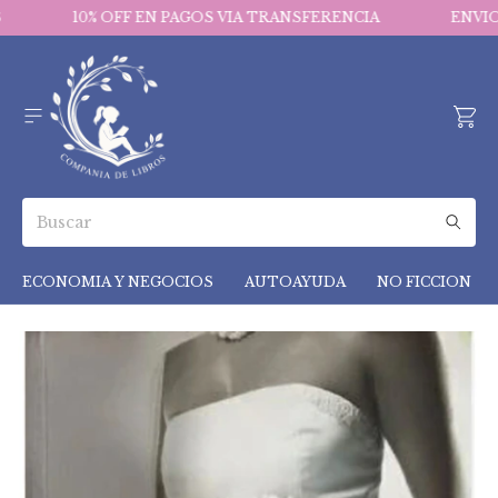
10% OFF EN PAGOS VIA TRANSFERENCIA
ENVIOS 
ECONOMIA Y NEGOCIOS
AUTOAYUDA
NO FICCION