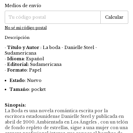
Medios de envío
Entregas para el CP:
Cambiar CP
Calcular
No sé mi código postal
Descripción
·
Título y Autor
: La boda - Danielle Steel -
Sudamericana
·
Idioma
: Español
·
Editorial:
Sudamericana
·
Formato
: Papel
Estado
: Nuevo
Tamaño
: pocket
Sinopsis:
La Boda es una novela romántica escrita por la
escritora estadounidense Danielle Steel y publicada en
abril de 2000. Ambientada en Los Ángeles , con un telón
de fondo repleto de estrellas, sigue a una mujer con una