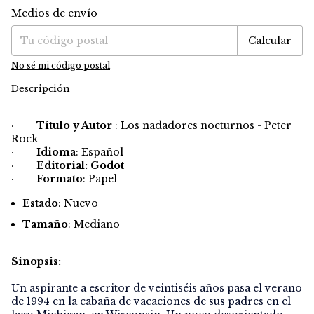
Medios de envío
Entregas para el CP:
Cambiar CP
Calcular
No sé mi código postal
Descripción
·
Título y Autor
: Los nadadores nocturnos - Peter
Rock
·
Idioma
: Español
·
Editorial: Godot
·
Formato
: Papel
Estado
: Nuevo
Tamaño
: Mediano
Sinopsis:
Un aspirante a escritor de veintiséis años pasa el verano
de 1994 en la cabaña de vacaciones de sus padres en el