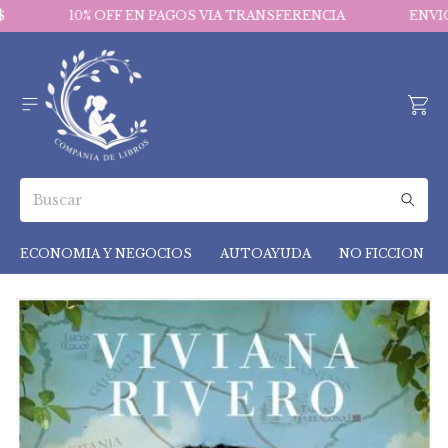
10% OFF EN PAGOS VIA TRANSFERENCIA
ENVIOS 
ECONOMIA Y NEGOCIOS
AUTOAYUDA
NO FICCION