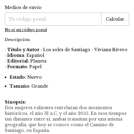
Medios de envío
Entregas para el CP:
Cambiar CP
Calcular
No sé mi código postal
Descripción
·
Título y Autor
: Los soles de Santiago - Viviana Rivero
·
Idioma
: Español
·
Editorial:
Planeta
·
Formato
: Papel
Estado
: Nuevo
Tamaño
: Grande
Sinopsis:
Dos mujeres valientes entrelazan dos momentos
históricos, el año 31 a.C. y el año 2055. En esos tiempos
tan distantes entre sí, ambas transitan por una misma
geografía, que hoy se conoce como el Camino de
Santiago, en España.