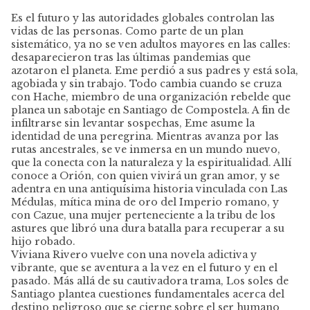
Es el futuro y las autoridades globales controlan las
vidas de las personas. Como parte de un plan
sistemático, ya no se ven adultos mayores en las calles:
desaparecieron tras las últimas pandemias que
azotaron el planeta. Eme perdió a sus padres y está sola,
agobiada y sin trabajo. Todo cambia cuando se cruza
con Hache, miembro de una organización rebelde que
planea un sabotaje en Santiago de Compostela. A fin de
infiltrarse sin levantar sospechas, Eme asume la
identidad de una peregrina. Mientras avanza por las
rutas ancestrales, se ve inmersa en un mundo nuevo,
que la conecta con la naturaleza y la espiritualidad. Allí
conoce a Orión, con quien vivirá un gran amor, y se
adentra en una antiquísima historia vinculada con Las
Médulas, mítica mina de oro del Imperio romano, y
con Cazue, una mujer perteneciente a la tribu de los
astures que libró una dura batalla para recuperar a su
hijo robado.
Viviana Rivero vuelve con una novela adictiva y
vibrante, que se aventura a la vez en el futuro y en el
pasado. Más allá de su cautivadora trama, Los soles de
Santiago plantea cuestiones fundamentales acerca del
destino peligroso que se cierne sobre el ser humano