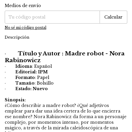
Medios de envío
Entregas para el CP:
Cambiar CP
Calcular
No sé mi código postal
Descripción
·
Título y Autor : Madre robot - Nora
Rabinowicz
·
Idioma
: Español
·
Editorial: IPM
·
Formato
: Papel
·
Tamaño
: Bolsillo
·
Estado: Nuevo
Sinopsis:
¿Cómo describir a madre robot? ¿Qué adjetivos
emplear para dar una idea certera de lo que encierra
ese nombre? Nora Rabinowicz da forma a un personaje
complejo, por momentos intenso, por momentos
mágico, a través de la mirada caleidoscópica de una