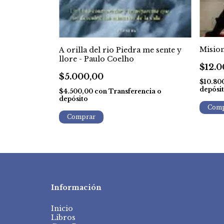
Diderot
Mision
A orilla del rio Piedra me sente y
llore - Paulo Coelho
$12.0
$5.000,00
ncia o
$10.80
depósi
$4.500,00
con
Transferencia o
depósito
Información
Inicio
Libros