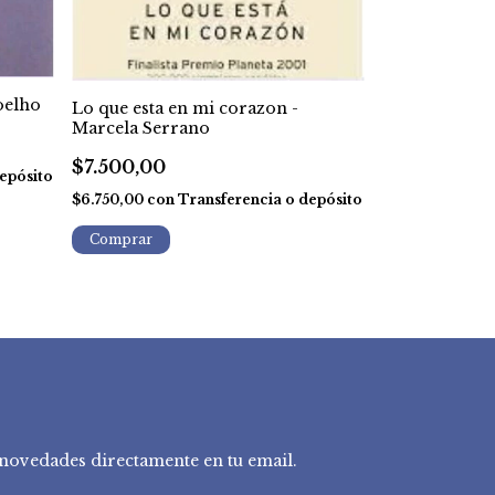
oelho
Lo que esta en mi corazon -
El año de los 
Marcela Serrano
$20.000,00
$7.500,00
epósito
$18.000,00
co
$6.750,00
con
Transferencia o depósito
depósito
y novedades directamente en tu email.