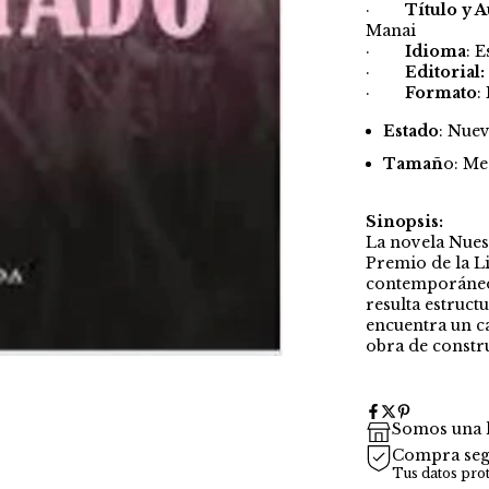
·
Título y 
Manai
·
Idioma
: 
·
Editorial:
·
Formato
:
Estado
: Nue
Tamañ
o: Me
Sinopsis:
La novela Nues
Premio de la Li
contemporáneo.
resulta estruct
encuentra un c
obra de constr
Somos una l
Compra seg
Tus datos pro