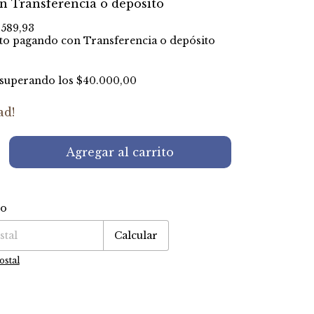
on
Transferencia o depósito
.589,93
to
pagando con Transferencia o depósito
superando los
$40.000,00
ad!
ío
P:
Cambiar CP
Calcular
ostal