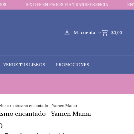
10% OFF EN PAGOS VIA TRANSFERENCIA
ENVIOS GRATIS
Mi cuenta
$0,00
VENDE TUS LIBROS
PROMOCIONES
Nuestro abismo encantado - Yamen Manai
ismo encantado - Yamen Manai
0