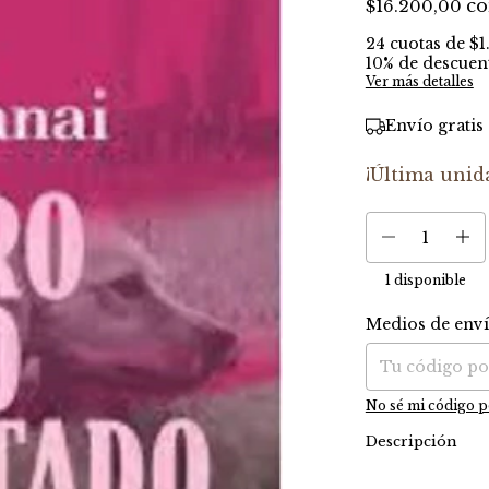
c
$16.200,00
24
cuotas de
$1
10% de descuen
Ver más detalles
Envío gratis
¡Última unid
1
disponible
Medios de env
Entregas para el C
No sé mi código p
Descripción