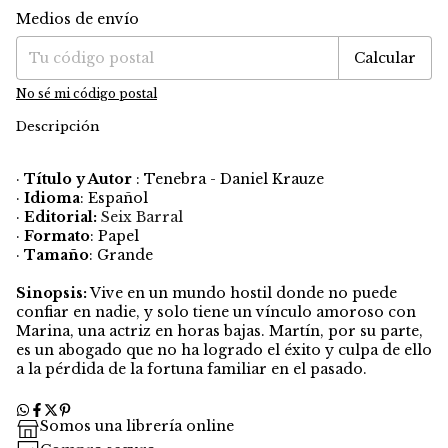
Medios de envío
Entregas para el CP:
Cambiar CP
Calcular
No sé mi código postal
Descripción
·
Título y Autor
: Tenebra - Daniel Krauze
·
Idioma
: Español
·
Editorial:
Seix Barral
·
Formato
: Papel
·
Tamaño
: Grande
Sinopsis:
Vive en un mundo hostil donde no puede
confiar en nadie, y solo tiene un vínculo amoroso con
Marina, una actriz en horas bajas. Martín, por su parte,
es un abogado que no ha logrado el éxito y culpa de ello
a la pérdida de la fortuna familiar en el pasado.
Somos una librería online