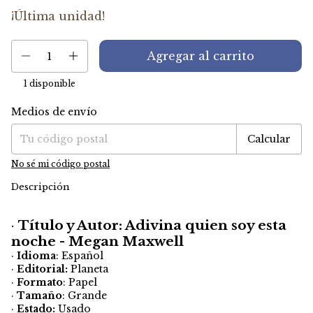
¡Última unidad!
1
disponible
Medios de envío
Entregas para el CP:
Cambiar CP
Calcular
No sé mi código postal
Descripción
·
Título y Autor: Adivina quien soy esta
noche - Megan Maxwell
·
Idioma
: Español
·
Editorial:
Planeta
·
Formato
: Papel
·
Tamaño
: Grande
·
Estado:
Usado