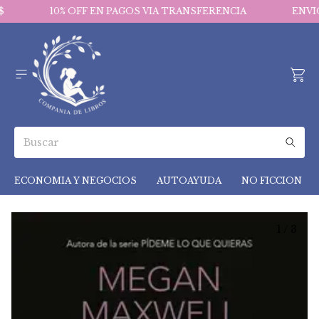
10% OFF EN PAGOS VIA TRANSFERENCIA
ENVIOS 
ECONOMIA Y NEGOCIOS
AUTOAYUDA
NO FICCION
1
/
3