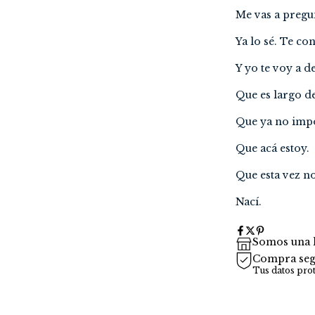
Me vas a pregun
Ya lo sé. Te co
Y yo te voy a 
Que es largo de
Que ya no impo
Que acá estoy.
Que esta vez no
Nací.
Somos una l
Compra seg
Tus datos pro