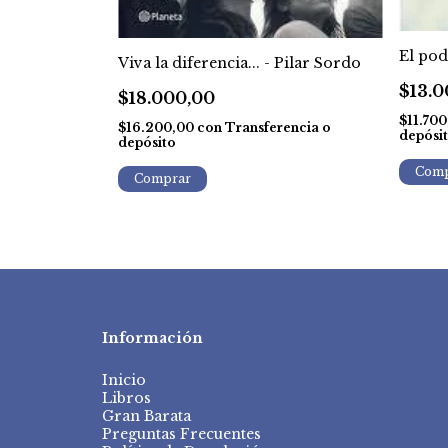
e Cardoso
El pod
Viva la diferencia... - Pilar Sordo
$13.0
$18.000,00
rencia o
$11.70
$16.200,00
con
Transferencia o
depósi
depósito
Información
Inicio
Libros
Gran Barata
Preguntas Frecuentes