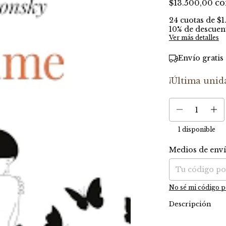
co
$13.500,00
24
cuotas de
$1
10% de descuen
Ver más detalles
Envío gratis
¡Última unid
1
disponible
Medios de env
Entregas para el C
No sé mi código p
Descripción