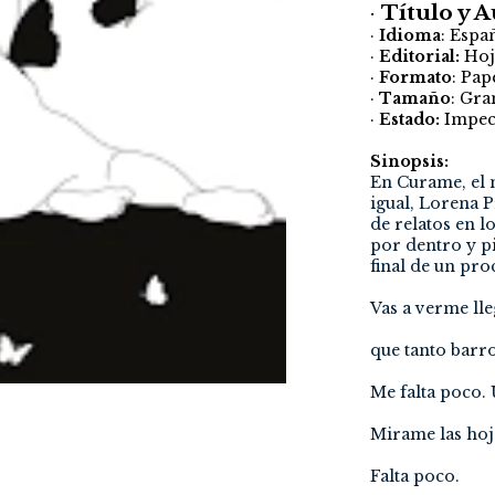
·
Título y 
·
Idioma
: Espa
·
Editorial:
Hoja
·
Formato
: Pap
·
Tamaño
: Gra
·
Estado:
Impec
Sinopsis:
En Curame, el 
igual, Lorena P
de relatos en l
por dentro y pi
final de un pro
Vas a verme ll
que tanto barro
Me falta poco.
Mirame las hoj
Falta poco.