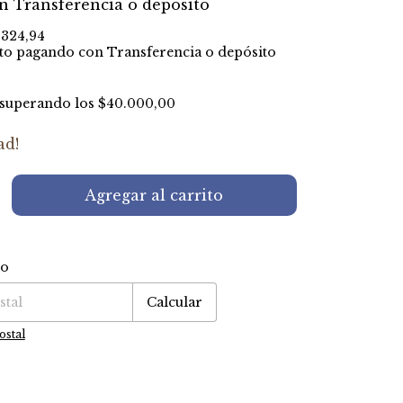
n
Transferencia o depósito
.324,94
to
pagando con Transferencia o depósito
superando los
$40.000,00
ad!
ío
P:
Cambiar CP
Calcular
ostal