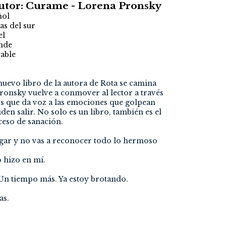
Autor: Curame - Lorena Pronsky
ñol
s del sur
el
nde
able
nuevo libro de la autora de Rota se camina
ronsky vuelve a conmover al lector a través
os que da voz a las emociones que golpean
den salir. No solo es un libro, también es el
ceso de sanación.
egar y no vas a reconocer todo lo hermoso
 hizo en mí.
 Un tiempo más. Ya estoy brotando.
as.