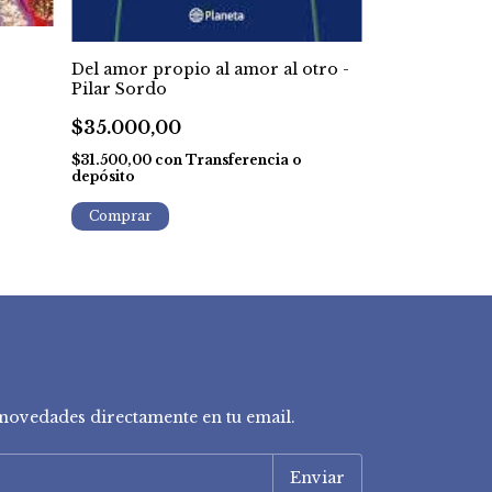
Burlar Al Dia
Del amor propio al amor al otro -
Pilar Sordo
$25.000,00
$35.000,00
$22.500,00
co
depósito
$31.500,00
con
Transferencia o
depósito
y novedades directamente en tu email.