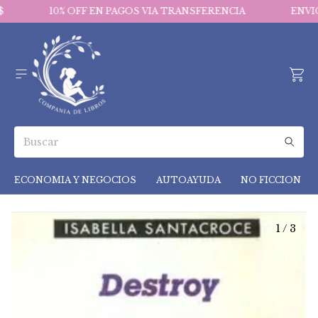
10% OFF EN PAGOS VIA TRANSFERENCIA
ENVIO
ECONOMIA Y NEGOCIOS
AUTOAYUDA
NO FICCION
1
/
3