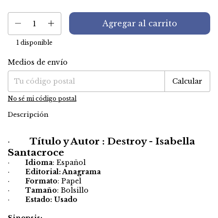
1
disponible
Medios de envío
Entregas para el CP:
Cambiar CP
Calcular
No sé mi código postal
Descripción
·
Título y Autor : Destroy - Isabella
Santacroce
·
Idioma
: Español
·
Editorial: Anagrama
·
Formato
: Papel
·
Tamaño
: Bolsillo
·
Estado: Usado