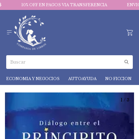
10% OFF EN PAGOS VIA TRANSFERENCIA
ENVIOS 
ECONOMIA Y NEGOCIOS
AUTOAYUDA
NO FICCION
1
/
3