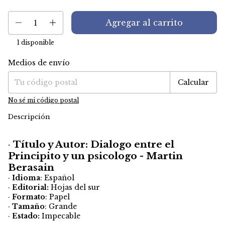
1
disponible
Medios de envío
Entregas para el CP:
Cambiar CP
Calcular
No sé mi código postal
Descripción
·
Título y Autor: Dialogo entre el
Principito y un psicologo - Martin
Berasain
·
Idioma
: Español
·
Editorial:
Hojas del sur
·
Formato
: Papel
·
Tamaño
: Grande
·
Estado:
Impecable