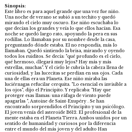
Sinopsis:
Este libro es para aquel grande que una vez fue niño.
Una noche de verano se subió a un techito y quedó
mirando el cielo muy oscuro. Ese niño escuchaba lo
que decían los grandes y veía lo que ellos hacían. Esa
noche se quedó largo rato, apoyando la pera en sus
rodillas. Lo llamaban por su nombre desde la casa,
preguntando dónde estaba. El no respondía, más lo
llamaban. Quedó sintiendo la brisa, mirando y oyendo
todos los ruiditos. Se decía: "qué profundo es el cielo,
qué hermoso, ¿llegará muy lejos? Hay más y más
estrellas, muchas". Y el cielo le cubría la cabeza llena de
curiosidad, y las lucecitas se perdían en sus ojos. Cada
una de ellas era un Planeta. Ese niño miraba las
luciérnagas refucilar cerquita. "Lo esencial es invisible a
los ojos", dijo el Principito. Y replicaba: "Hay que
proteger esas llamas: una ráfaga de viento puede
apagarlas ", Antoine de Saint-Exupéry . Se han
encontrado sorprendidos el Principito y un psicólogo.
El joven venía del asteroide B612. El profesional de la
mente estaba en el Planeta Tierra. Ambos unidos por un
sentido de humanidad y curiosos por la diferencia
entre el mundo del más joven y del adulto Han