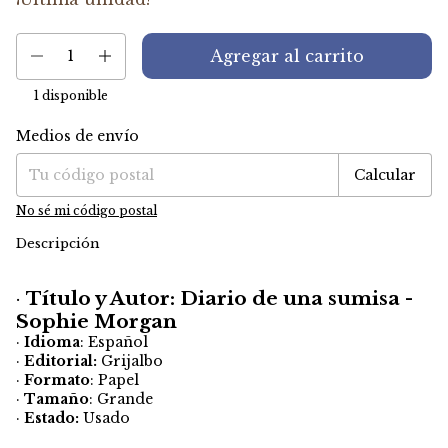
1
disponible
Medios de envío
Entregas para el CP:
Cambiar CP
Calcular
No sé mi código postal
Descripción
·
Título y Autor: Diario de una sumisa -
Sophie Morgan
·
Idioma
: Español
·
Editorial:
Grijalbo
·
Formato
: Papel
·
Tamaño
: Grande
·
Estado:
Usado