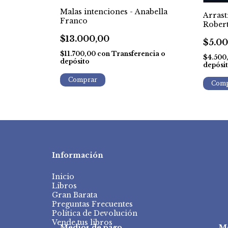
Malas intenciones - Anabella
Arrast
ne Rice
Franco
Rober
$13.000,00
$5.0
encia o
$11.700,00
con
Transferencia o
$4.500
depósito
depósi
Información
Inicio
Libros
Gran Barata
Preguntas Frecuentes
Política de Devolución
Vende tus libros
Medios de pago
M