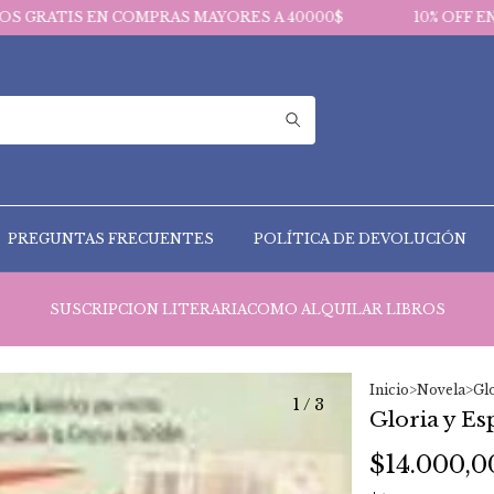
N COMPRAS MAYORES A 40000$
10% OFF EN PAGOS VIA
PREGUNTAS FRECUENTES
POLÍTICA DE DEVOLUCIÓN
SUSCRIPCION LITERARIA
COMO ALQUILAR LIBROS
Inicio
>
Novela
>
Glo
1
/
3
Gloria y Es
$14.000,0