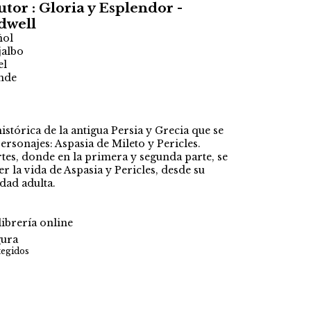
utor : Gloria y Esplendor -
dwell
ñol
jalbo
el
nde
o
istórica de la antigua Persia y Grecia que se
ersonajes: Aspasia de Mileto y Pericles.
rtes, donde en la primera y segunda parte, se
r la vida de Aspasia y Pericles, desde su
edad adulta.
ibrería online
ura
tegidos