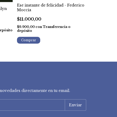
Ese instante de felicidad - Federico
El oro y la ce
ilyn
Moccia
$7.000,00
$11.000,00
$6.300,00
con
$9.900,00
con
Transferencia o
depósito
epósito
depósito
y novedades directamente en tu email.