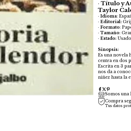
·
Título y A
Taylor Cal
·
Idioma
: Espa
·
Editorial:
Gri
·
Formato
: Pap
·
Tamaño
: Gra
·
Estado:
Usad
Sinopsis:
Es una novela h
centra en dos p
Escrita en 3 pa
nos da a conoce
niñez hasta la 
Somos una l
Compra seg
Tus datos pro