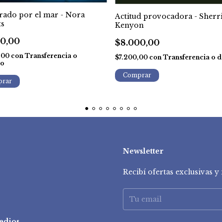
rado por el mar - Nora
Actitud provocadora - Sherr
ts
Kenyon
00,00
$8.000,00
,00
con
Transferencia o
$7.200,00
con
Transferencia o d
to
Newsletter
Recibí ofertas exclusivas 
edios