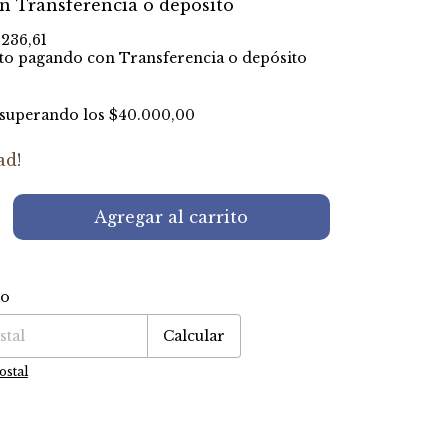
on
Transferencia o depósito
.236,61
to
pagando con Transferencia o depósito
superando los
$40.000,00
ad!
ío
P:
Cambiar CP
Calcular
ostal