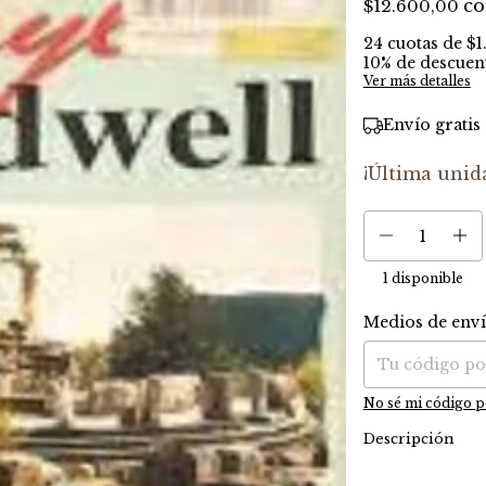
c
$12.600,00
24
cuotas de
$1
10% de descuen
Ver más detalles
Envío gratis
¡Última unid
1
disponible
Medios de env
Entregas para el C
No sé mi código p
Descripción