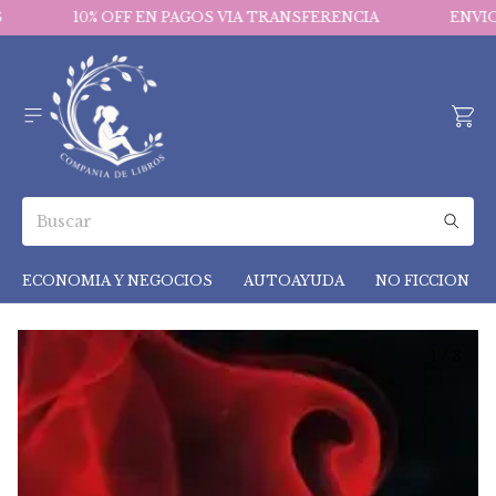
10% OFF EN PAGOS VIA TRANSFERENCIA
ENVIOS 
ECONOMIA Y NEGOCIOS
AUTOAYUDA
NO FICCION
1
/
3