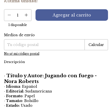
¡Última unidad!
1
disponible
Medios de envío
Entregas para el CP:
Cambiar CP
Calcular
No sé mi código postal
Descripción
·
Título y Autor: Jugando con fuego -
Nora Roberts
·
Idioma
: Español
·
Editorial:
Sudamericana
·
Formato
: Papel
·
Tamaño
: Bolsillo
·
Estado:
Usado